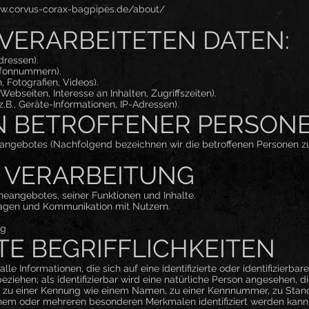
ww.corvus-corax-bagpipes.de/about/
VERARBEITETEN DATEN:
dressen).
lefonnummern).
, Fotografien, Videos).
ebseiten, Interesse an Inhalten, Zugriffszeiten).
B., Geräte-Informationen, IP-Adressen).
N BETROFFENER PERSON
eangebotes (Nachfolgend bezeichnen wir die betroffenen Personen
 VERARBEITUNG
neangebotes, seiner Funktionen und Inhalte.
agen und Kommunikation mit Nutzern.
ng
E BEGRIFFLICHKEITEN
e Informationen, die sich auf eine identifizierte oder identifizierbar
ziehen; als identifizierbar wird eine natürliche Person angesehen, die
 zu einer Kennung wie einem Namen, zu einer Kennnummer, zu Stando
inem oder mehreren besonderen Merkmalen identifiziert werden kann