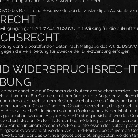
ermittlung an andere Verantwortliche zu fordern.
SGVO das Recht, eine Beschwerde bei der zuständigen Aufsichtsbehö
RECHT
nwilligungen gem. Art. 7 Abs. 3 DSGVO mit Wirkung für die Zukunft z
UCHSRECHT
eitung der Sie betreffenden Daten nach Maßgabe des Art. 21 DSGVO 
gegen die Verarbeitung für Zwecke der Direktwerbung erfolgen.
ND WIDERSPRUCHSRECHT 
RBUNG
eien bezeichnet, die auf Rechnern der Nutzer gespeichert werden. In
ichert werden. Ein Cookie dient primär dazu, die Angaben zu einem
hrend oder auch nach seinem Besuch innerhalb eines Onlineangebotes
 oder „transiente Cookies“, werden Cookies bezeichnet, die gelöscht
n Browser schließt. In einem solchen Cookie kann z.B. der Inhalt ei
s gespeichert werden. Als „permanent“ oder „persistent“ werden Coo
eichert bleiben. So kann z.B. der Login-Status gespeichert werden
o können in einem solchen Cookie die Interessen der Nutzer gespei
ingzwecke verwendet werden. Als „Third-Party-Cookie“ werden Cook
twortlichen, der das Onlineangebot betreibt, angeboten werden (an