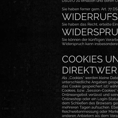
DSGVO zu erhalten und deren Üb
Sie haben ferner gem. Art. 77 D
WIDERRUFS
Sie haben das Recht, erteilte Ei
WIDERSPR
Sie können der künftigen Verarb
Widerspruch kann insbesondere 
COOKIES U
DIREKTWE
Als „Cookies“ werden kleine Dat
unterschiedliche Angaben gespe
das Cookie gespeichert ist) wä
Cookies, bzw. „Session-Cookies“
Onlineangebot verlässt und seine
Onlineshop oder ein Login-Statu
dem Schließen des Browsers gesp
mehreren Tagen aufsuchen. Ebens
Reichweitenmessung oder Market
anderen Anbietern als dem Veran