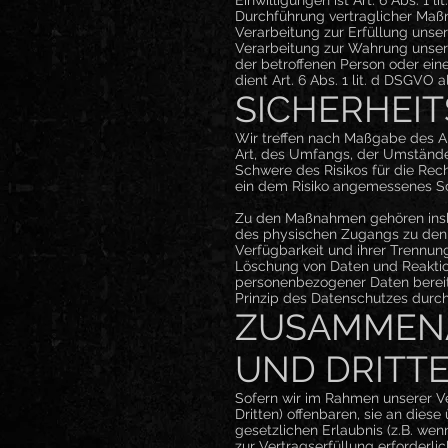
Durchführung vertraglicher Maßn
Verarbeitung zur Erfüllung unser
Verarbeitung zur Wahrung unserer
der betroffenen Person oder ein
dient Art. 6 Abs. 1 lit. d DSGVO 
SICHERHEI
Wir treffen nach Maßgabe des A
Art, des Umfangs, der Umstände 
Schwere des Risikos für die Rec
ein dem Risiko angemessenes Sc
Zu den Maßnahmen gehören insbes
des physischen Zugangs zu den D
Verfügbarkeit und ihrer Trennun
Löschung von Daten und Reaktio
personenbezogener Daten bereit
Prinzip des Datenschutzes durch
ZUSAMMENA
UND DRITT
Sofern wir im Rahmen unserer V
Dritten) offenbaren, sie an dies
gesetzlichen Erlaubnis (z.B. wen
zur Vertragserfüllung erforderlic