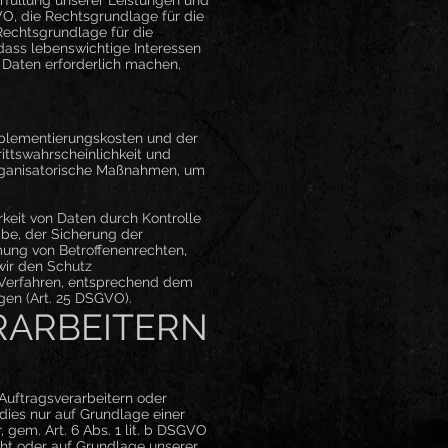
VO, die Rechtsgrundlage für die
 Rechtsgrundlage für die
, dass lebenswichtige Interessen
 Daten erforderlich machen,
mplementierungskosten und der
ittswahrscheinlichkeit und
 organisatorische Maßnahmen, um
keit von Daten durch Kontrolle
abe, der Sicherung der
mung von Betroffenenrechten,
wir den Schutz
 Verfahren, entsprechend dem
gen (Art. 25 DSGVO).
RARBEITERN
uftragsverarbeitern oder
 dies nur auf Grundlage einer
 gem. Art. 6 Abs. 1 lit. b DSGVO
sieht oder auf Grundlage unserer