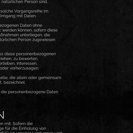
r natürlichen Person sind.
e solche Vorgangsreihe im
 Umgang mit Daten.
nbezogenen Daten ohne
t werden können, sofern diese
aßnahmen unterliegen, die
natürlichen Person zugewiesen
dass diese personenbezogenen
iehen, zu bewerten,
rlieben, Interessen,
 oder vorherzusagen.
telle, die allein oder gemeinsam
, bezeichnet.
le, die personenbezogene Daten
N
 mit. Sofern die
e für die Einholung von
 Erfüllung unserer Leistungen und