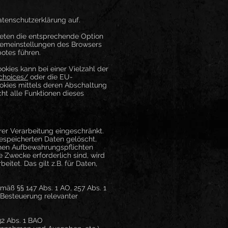
tenschutzerklärung auf.
beten die entsprechende Option
stemeinstellungen des Browsers
otes führen.
kies kann bei einer Vielzahl der
choices/
oder die EU-
okies mittels deren Abschaltung
ht alle Funktionen dieses
er Verarbeitung eingeschränkt.
espeicherten Daten gelöscht,
chen Aufbewahrungspflichten
e Zwecke erforderlich sind, wird
itet. Das gilt z.B. für Daten,
äß §§ 147 Abs. 1 AO, 257 Abs. 1
 Besteuerung relevanter
32 Abs. 1 BAO