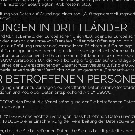
im Einsatz von Beauftragten, Webhostern, etc.).
beitung von Daten auf Grundlage eines sog. „Auftragsverarbeitungsver
 DSGVO.
UNGEN IN DRITTLÄNDER
land (d.h. außerhalb der Europäischen Union (EU) oder des Europäis
 der Inanspruchnahme von Diensten Dritter oder Offenlegung, bzw. 
 es zur Erfüllung unserer (vor)vertraglichen Pflichten, auf Grundlage 
uf Grundlage unserer berechtigten Interessen geschieht. Vorbehaltli
beiten oder lassen wir die Daten in einem Drittland nur beim Vorlieg
DSGVO verarbeiten. D.h. die Verarbeitung erfolgt z.B. auf Grundlage 
ng eines der EU entsprechenden Datenschutzniveaus (z.B. für die USA 
spezieller vertraglicher Verpflichtungen (so genannte „Standardvertra
R BETROFFENEN PERSON
tigung darüber zu verlangen, ob betreffende Daten verarbeitet werd
ationen und Kopie der Daten entsprechend Art. 15 DSGVO.
 DSGVO das Recht, die Vervollständigung der Sie betreffenden Daten
zu verlangen.
. 17 DSGVO das Recht zu verlangen, dass betreffende Daten unverzü
t. 18 DSGVO eine Einschränkung der Verarbeitung der Daten zu verla
n, dass die Sie betreffenden Daten, die Sie uns bereitgestellt habe