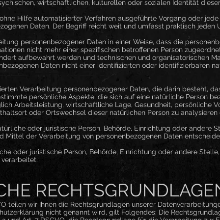
chischen, wirtschaftlichen, kulturellen oder sozialen Identität diese
r ohne Hilfe automatisierter Verfahren ausgeführte Vorgang oder jed
enen Daten. Der Begriff reicht weit und umfasst praktisch jeden
eitung personenbezogener Daten in einer Weise, dass die persone
mationen nicht mehr einer spezifischen betroffenen Person zugeordne
ondert aufbewahrt werden und technischen und organisatorischen M
bezogenen Daten nicht einer identifizierten oder identifizierbaren 
tisierten Verarbeitung personenbezogener Daten, die darin besteht, 
immte persönliche Aspekte, die sich auf eine natürliche Person bez
h Arbeitsleistung, wirtschaftliche Lage, Gesundheit, persönliche Vo
nthaltsort oder Ortswechsel dieser natürlichen Person zu analysieren
natürliche oder juristische Person, Behörde, Einrichtung oder andere S
d Mittel der Verarbeitung von personenbezogenen Daten entscheidet
liche oder juristische Person, Behörde, Einrichtung oder andere Stel
verarbeitet.
CHE RECHTSGRUNDLAGE
 teilen wir Ihnen die Rechtsgrundlagen unserer Datenverarbeitungen
utzerklärung nicht genannt wird, gilt Folgendes: Die Rechtsgrundlag
lit. a und Art. 7 DSGVO, die Rechtsgrundlage für die Verarbeitung zur