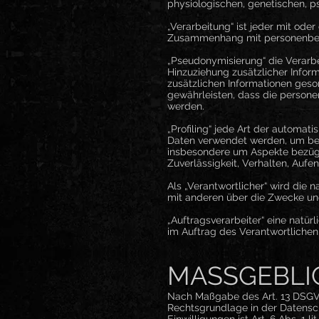
physiologischen, genetischen, psy
„Verarbeitung“ ist jeder mit ode
Zusammenhang mit personenbezog
„Pseudonymisierung“ die Verarb
Hinzuziehung zusätzlicher Infor
zusätzlichen Informationen ges
gewährleisten, dass die personen
werden.
„Profiling“ jede Art der automa
Daten verwendet werden, um best
insbesondere um Aspekte bezüglic
Zuverlässigkeit, Verhalten, Aufe
Als „Verantwortlicher“ wird die 
mit anderen über die Zwecke un
„Auftragsverarbeiter“ eine natür
im Auftrag des Verantwortlichen 
MASSGEBLI
Nach Maßgabe des Art. 13 DSGVO
Rechtsgrundlage in der Datensch
Einwilligungen ist Art. 6 Abs. 1 