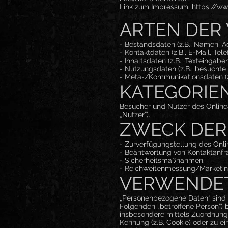
Link zum Impressum: https://w
ARTEN DER 
- Bestandsdaten (z.B., Namen, A
- Kontaktdaten (z.B., E-Mail, Te
- Inhaltsdaten (z.B., Texteingaben
- Nutzungsdaten (z.B., besuchte W
- Meta-/Kommunikationsdaten (z.
KATEGORIE
Besucher und Nutzer des Onlin
„Nutzer“).
ZWECK DER
- Zurverfügungstellung des Onli
- Beantwortung von Kontaktanfr
- Sicherheitsmaßnahmen.
- Reichweitenmessung/Marketi
VERWENDET
„Personenbezogene Daten“ sind all
Folgenden „betroffene Person“) be
insbesondere mittels Zuordnung
Kennung (z.B. Cookie) oder zu e