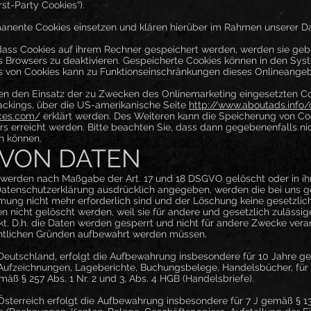
st-Party Cookies“).
nente Cookies einsetzen und klären hierüber im Rahmen unserer Da
 dass Cookies auf ihrem Rechner gespeichert werden, werden sie ge
s Browsers zu deaktivieren. Gespeicherte Cookies können in den Sy
s von Cookies kann zu Funktionseinschränkungen dieses Onlineangeb
n den Einsatz der zu Zwecken des Onlinemarketing eingesetzten Coo
rackings, über die US-amerikanische Seite
http://www.aboutads.info/
ices.com/
erklärt werden. Des Weiteren kann die Speicherung von Co
rs erreicht werden. Bitte beachten Sie, dass dann gegebenenfalls nic
n können.
VON DATEN
 werden nach Maßgabe der Art. 17 und 18 DSGVO gelöscht oder in ihr
Datenschutzerklärung ausdrücklich angegeben, werden die bei uns g
mung nicht mehr erforderlich sind und der Löschung keine gesetzli
 nicht gelöscht werden, weil sie für andere und gesetzlich zulässig
. D.h. die Daten werden gesperrt und nicht für andere Zwecke verarbe
chtlichen Gründen aufbewahrt werden müssen.
eutschland, erfolgt die Aufbewahrung insbesondere für 10 Jahre gem
, Aufzeichnungen, Lageberichte, Buchungsbelege, Handelsbücher, für
mäß § 257 Abs. 1 Nr. 2 und 3, Abs. 4 HGB (Handelsbriefe).
sterreich erfolgt die Aufbewahrung insbesondere für 7 J gemäß § 1