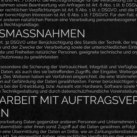
ahmen sowie Beantwortung von Anfragen ist Art. 6 Abs. 1 lit. b DSG
er rechtlichen Verpflichtungen ist Art. 6 Abs. 1 lit. c DSGVO, und die
 berechtigten Interessen ist Art. 6 Abs. 1 lit. f DSGVO. Für den Fall
er anderen natürlichen Person eine Verarbeitung personenbezogener
als Rechtsgrundlage.
TSMASSNAHMEN
rt. 32 DSGVO unter Berücksichtigung des Stands der Technik, der I
und der Zwecke der Verarbeitung sowie der unterschiedlichen Eintr
hte und Freiheiten natürlicher Personen, geeignete technische und
hutzniveau zu gewährleisten.
ondere die Sicherung der Vertraulichkeit, Integrität und Verfügbar
aten, als auch des sie betreffenden Zugriffs, der Eingabe, Weiterg
g. Des Weiteren haben wir Verfahren eingerichtet, die eine Wahrneh
n auf Gefährdung der Daten gewährleisten. Ferner berücksichtigen 
s bei der Entwicklung, bzw. Auswahl von Hardware, Software sowie
 Technikgestaltung und durch datenschutzfreundliche Voreinstellun
RBEIT MIT AUFTRAGSVE
EN
erarbeitung Daten gegenüber anderen Personen und Unternehmen (A
e übermitteln oder ihnen sonst Zugriff auf die Daten gewähren, erfolgt
n eine Übermittlung der Daten an Dritte, wie an Zahlungsdienstleister,
h ist), Sie eingewilligt haben, eine rechtliche Verpflichtung dies vor